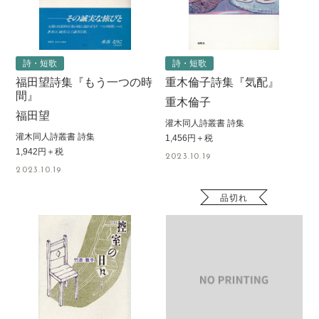
詩・短歌
詩・短歌
福田望詩集『もう一つの時
重木倫子詩集『気配』
間』
重木倫子
福田望
灌木同人詩叢書 詩集
灌木同人詩叢書 詩集
1,456円＋税
1,942円＋税
2023.10.19
2023.10.19
品切れ