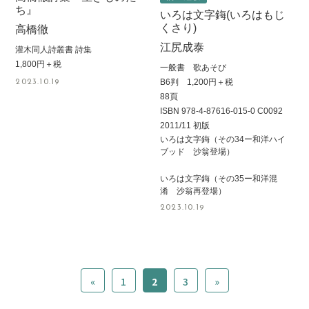
ち』
いろは文字鋂(いろはもじ
くさり)
高橋徹
江尻成泰
灌木同人詩叢書 詩集
1,800円＋税
一般書 歌あそび
B6判 1,200円＋税
2023.10.19
88頁
ISBN 978-4-87616-015-0 C0092
2011/11 初版
いろは文字鋂（その34ー和洋ハイ
ブッド 沙翁登場）
いろは文字鋂（その35ー和洋混
淆 沙翁再登場）
2023.10.19
«
1
2
3
»