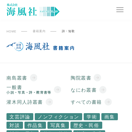
詩・短歌
HOME
書籍案内
書籍案内
南島叢書
陶院叢書
一般書
なにわ叢書
小説・写真・詩・教育書等
灌木同人詩叢書
すべての書籍
文芸評論
ノンフィクション
学術
画集
対談
作品集
写真集
歴史・民俗