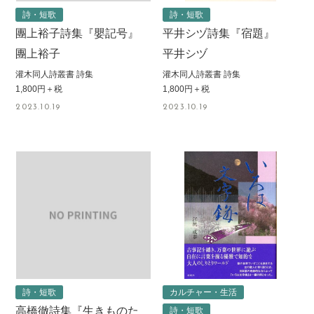
詩・短歌
詩・短歌
團上裕子詩集『嬰記号』
平井シヅ詩集『宿題』
團上裕子
平井シヅ
灌木同人詩叢書 詩集
灌木同人詩叢書 詩集
1,800円＋税
1,800円＋税
2023.10.19
2023.10.19
詩・短歌
カルチャー・生活
高橋徹詩集『生きものた
詩・短歌