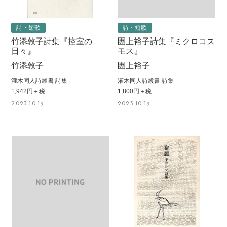
詩・短歌
詩・短歌
竹添敦子詩集『控室の
團上裕子詩集『ミクロコス
日々』
モス』
竹添敦子
團上裕子
灌木同人詩叢書 詩集
灌木同人詩叢書 詩集
1,942円＋税
1,800円＋税
2023.10.19
2023.10.19