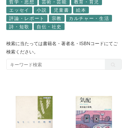
哲学・思想
芸術・芸能
教育・育児
エッセイ
小説
児童書
絵本
評論・レポート
宗教
カルチャー・生活
詩・短歌
自伝・社史
検索に当たっては書籍名・著者名・ISBNコードにてご
検索ください。