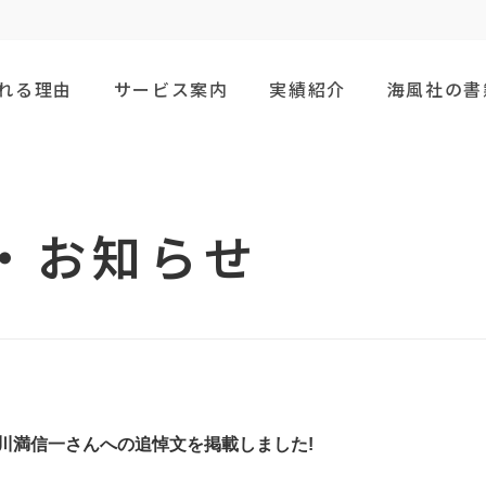
れる
理由
サービス
案内
実績紹介
海風社の
書
・お知らせ
川満信一さんへの追悼文を掲載しました!