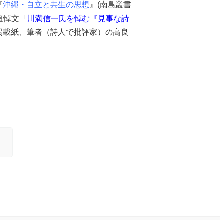
『
沖縄・自立と共生の思想
』(南島叢書
追悼文「
川満信一氏を悼む『見事な詩
を掲載紙、筆者（詩人で批評家）の高良