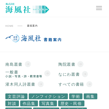
書籍案内
HOME
書籍案内
南島叢書
陶院叢書
一般書
なにわ叢書
小説・写真・詩・教育書等
灌木同人詩叢書
すべての書籍
文芸評論
ノンフィクション
学術
画集
対談
作品集
写真集
歴史・民俗