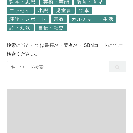
哲学・思想
芸術・芸能
教育・育児
エッセイ
小説
児童書
絵本
評論・レポート
宗教
カルチャー・生活
詩・短歌
自伝・社史
検索に当たっては書籍名・著者名・ISBNコードにてご
検索ください。