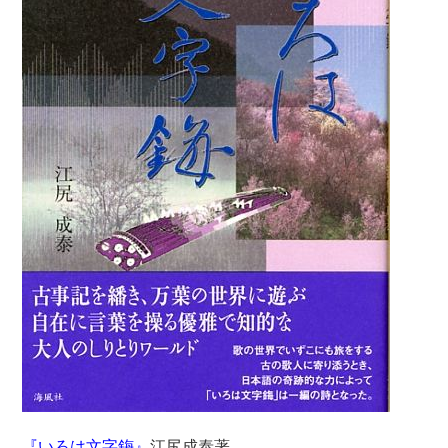
『いろは文字鋂』
江尻成泰著